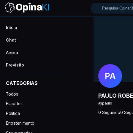
Início
Chat
Arena
Previsão
PA
CATEGORIAS
Todos
PAULO ROB
@paulo
Esportes
0 Seguindo
0 Segu
Política
Entretenimento
Criptomoedas