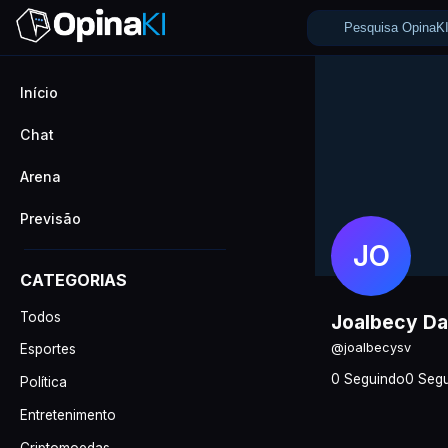
Início
Chat
Arena
Previsão
JO
CATEGORIAS
Todos
Joalbecy Da
@joalbecysv
Esportes
0 Seguindo
0 Segu
Política
Entretenimento
Criptomoedas