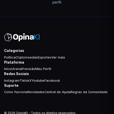
perfil.
Categorias
Política
Criptomoedas
Esportes
Ver mais
Plataforma
Início
Arena
Previsão
Meu Perfil
Redes Sociais
Instagram
Tiktok
X
Youtube
Facebook
Suporte
Como funciona
Novidades
Central de Ajuda
Regras da Comunidade
© 2026 OpinaKI - Todos os direitos reservados.