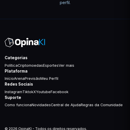
perfil.
Categorias
Política
Criptomoedas
Esportes
Ver mais
Plataforma
Início
Arena
Previsão
Meu Perfil
Redes Sociais
Instagram
Tiktok
X
Youtube
Facebook
Suporte
Como funciona
Novidades
Central de Ajuda
Regras da Comunidade
© 2026 OpinaKI - Todos os direitos reservados.