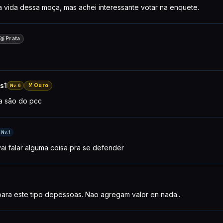
vida dessa moça, mas achei interessante votar na enquete.
🥈 Prata
s1
🏅 Ouro
Nv.6
ia são do pcc
Nv.1
ai falar alguma coisa pra se defender
para este tipo depessoas. Nao agregam valor en nada..