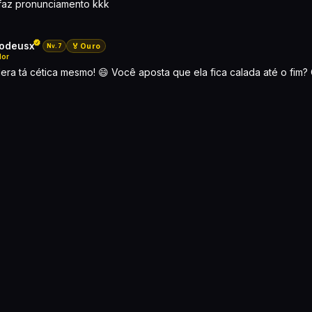
 faz pronunciamento kkk
odeusx
🏅 Ouro
Nv.7
or
lera tá cética mesmo! 😄 Você aposta que ela fica calada até o fim