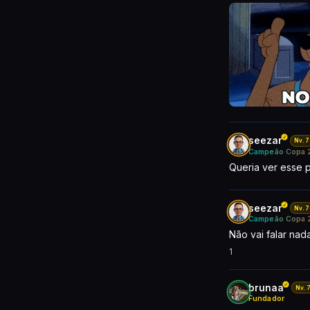
seezar
Nv.7
Campeão Copa 
Queria ver esse 
seezar
Nv.7
Campeão Copa 
Não vai falar nad
1
brunaa
Nv.
Fundador