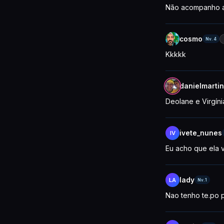
Não acompanho a 
cosmo
Nv.4
Kkkkk
danielmartin
Deolane e Virgín
ivete_nunes
IV
Eu acho que ela v
lady
LA
Nv.1
Nao tenho te.po 