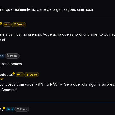
alar que realmentefaz parte de organizações criminosa
🏅 Ouro
Nv.7
ela vai ficar no silêncio. Você acha que sai pronunciamento ou n
 aí!
🥈 Prata
v.4
,seria bomas.
odeusx
🏅 Ouro
Nv.7
or
 concorda com você: 79% no NÃO! 👀 Será que rola alguma surpresa
 Comenta!
e_
🥈 Prata
Nv.5