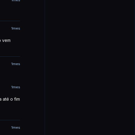
1mes
ão vem
1mes
1mes
 até o fim
1mes