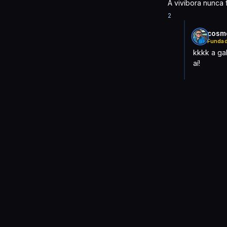
A vivibora nunca
2
cosm
Fundad
kkkk a ga
aí!