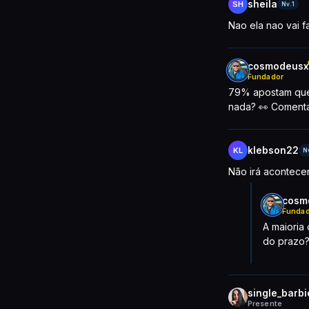
sheila
SH
Nv.1
Nao ela nao vai f
cosmodeusx
Fundador
79% apostam que 
nada? 👀 Comenta
klebson22
KL
N
Não irá acontecer
cosm
Fundad
A maioria
do prazo?
single_barbi
Presente