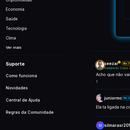
Economia
Saúde
Tecnologia
Clima
Ver mais
Suporte
seezar
Nv.7
Campeão Copa 
Acho que não vai
Como funciona
1
Novidades
juniormc
Nv.5
Central de Ajuda
Ela ta ligada na 
Regras da Comunidade
silmarasr20
SI