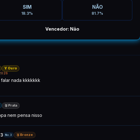
SIM
NÃO
18.3%
81.7%
Vencedor: Não
🏅 Ouro
2026
 falar nada kkkkkkk
🥈 Prata
copa nem pensa nisso
13
🥉 Bronze
Nv.3