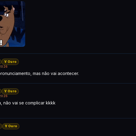
🏅 Ouro
2026
pronunciamento, mas não vai acontecer.
🏅 Ouro
2026
a, não vai se complicar kkkk
🏅 Ouro
7