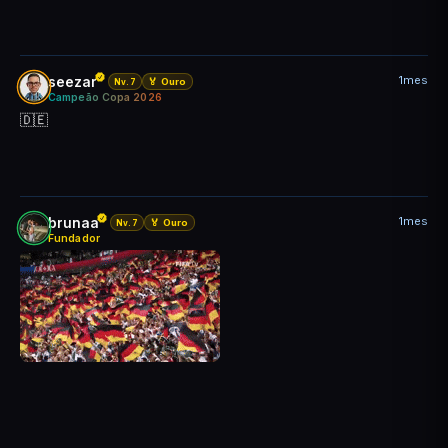
1mes
seezar
🏅 Ouro
Nv.7
Campeão Copa 2026
🇩🇪
1mes
brunaa
🏅 Ouro
Nv.7
Fundador