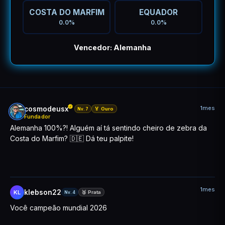
COSTA DO MARFIM
EQUADOR
0.0%
0.0%
Vencedor: Alemanha
1mes
cosmodeusx
🏅 Ouro
Nv.7
Fundador
Alemanha 100%?! Alguém aí tá sentindo cheiro de zebra da
Costa do Marfim? 🇩🇪 Dá teu palpite!
1mes
klebson22
KL
🥈 Prata
Nv.4
Você campeão mundial 2026