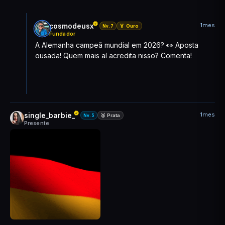
1mes
cosmodeusx
🏅 Ouro
Nv.7
Fundador
A Alemanha campeã mundial em 2026? 👀 Aposta
ousada! Quem mais aí acredita nisso? Comenta!
1mes
single_barbie_
🥈 Prata
Nv.5
Presente