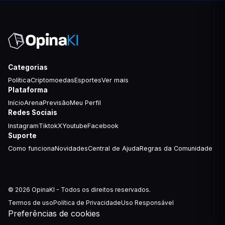
Categorias
Política
Criptomoedas
Esportes
Ver mais
Plataforma
Início
Arena
Previsão
Meu Perfil
Redes Sociais
Instagram
Tiktok
X
Youtube
Facebook
Suporte
Como funciona
Novidades
Central de Ajuda
Regras da Comunidade
© 2026 OpinaKI - Todos os direitos reservados.
Termos de uso
Política de Privacidade
Uso Responsável
Preferências de cookies