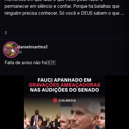
permanecer em silêncio e confiar. Porque há batalhas que 
ninguém precisa conhecer. Só você e DEUS sabem o que 
realmente está acontecendo. Talvez esse processo não 
esteja te destruindo. Talvez esteja te preparando. Não tenha 
2
medo de continuar. DEUS ainda está escrevendo a sua 
danielmartins1
2d
Boa Noite! Bom Descanso!🙏😴
Falta de aviso não foi🇧🇷