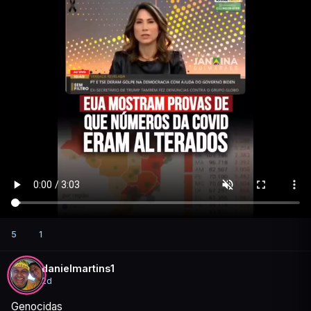
5
1
danielmartins1
2d
Genocidas