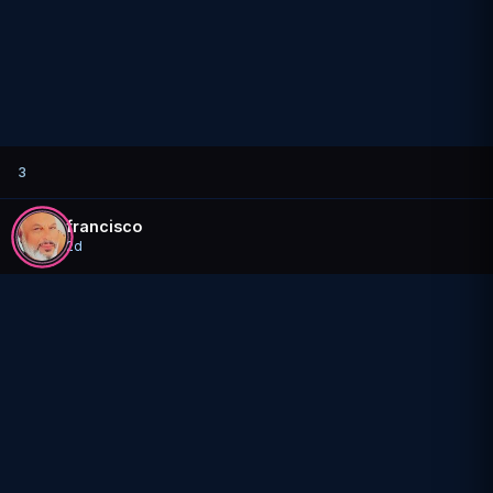
3
francisco
2d