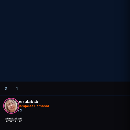
3
1
perolabsb
Campeão Semanal
2d
🤣🤣🤣🤣